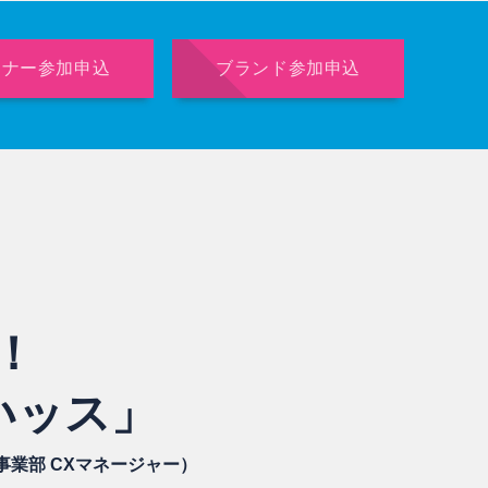
トナー参加申込
ブランド参加申込
！
いッス」
事業部 CXマネージャー）